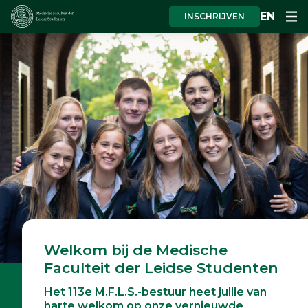
EN
INSCHRIJVEN
Goede doel 113e M.F.L.S.-
Welkom bij de Medische
bestuur
Faculteit der Leidse Studenten
Het M.F.L.S.-bestuur zet zich dit jaar in
Het 113e M.F.L.S.-bestuur heet jullie van
voor Stichting 113! Wil je meer weten over
harte welkom op onze vernieuwde
haar doelstellingen? Kijk vooral op onze