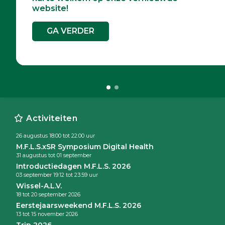
website!
doneerpagina!
GA VERDER
GA VERDER
Activiteiten
26 augustus 18:00 tot 22:00 uur
M.F.L.S.xSR Symposium Digital Health
31 augustus tot 01 september
Introductiedagen M.F.L.S. 2026
03 september 19:12 tot 23:59 uur
Wissel-A.L.V.
18 tot 20 september 2026
Eerstejaarsweekend M.F.L.S. 2026
13 tot 15 november 2026
Trip 2026