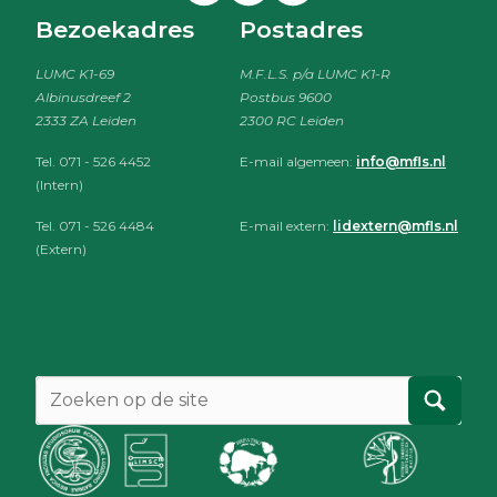
Bezoekadres
Postadres
LUMC K1-69
M.F.L.S. p/a LUMC K1-R
Albinusdreef 2
Postbus 9600
2333 ZA Leiden
2300 RC Leiden
Tel. 071 - 526 4452
E-mail algemeen:
info@mfls.nl
(Intern)
Tel. 071 - 526 4484
E-mail extern:
lidextern@mfls.nl
(Extern)