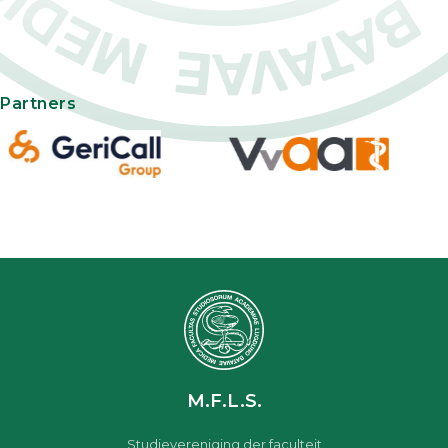
Partners
M.F.L.S.
Studievereniging der faculteit