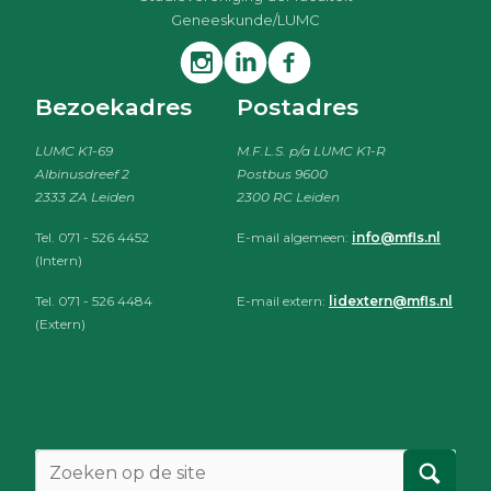
Geneeskunde/LUMC
Bezoekadres
Postadres
LUMC K1-69
M.F.L.S. p/a LUMC K1-R
Albinusdreef 2
Postbus 9600
2333 ZA Leiden
2300 RC Leiden
Tel. 071 - 526 4452
E-mail algemeen:
info@mfls.nl
(Intern)
Tel. 071 - 526 4484
E-mail extern:
lidextern@mfls.nl
(Extern)