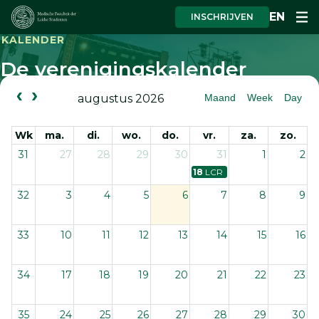
EN
INSCHRIJVEN
KALENDER
De verenigingskalender
Maand
Week
Day
augustus 2026
Wk
ma.
di.
wo.
do.
vr.
za.
zo.
31
27
28
29
30
31
1
2
18
LCR Zomerborrel
32
3
4
5
6
7
8
9
33
10
11
12
13
14
15
16
34
17
18
19
20
21
22
23
35
24
25
26
27
28
29
30