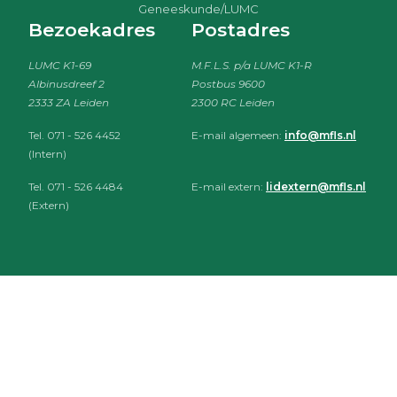
Geneeskunde/LUMC
Bezoekadres
Postadres
LUMC K1-69
M.F.L.S. p/a LUMC K1-R
Albinusdreef 2
Postbus 9600
2333 ZA Leiden
2300 RC Leiden
Tel. 071 - 526 4452
E-mail algemeen:
info@mfls.nl
(Intern)
Tel. 071 - 526 4484
E-mail extern:
lidextern@mfls.nl
(Extern)