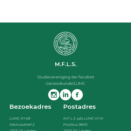
M.F.L.S.
Studievereniging der faculteit
Geneeskunde/LUMC
Bezoekadres
Postadres
LUMC K1-69
M.F.L.S. p/a LUMC K1-R
Albinusdreef 2
Postbus 9600
2333 ZA Leiden
2300 RC Leiden