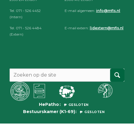
Tel. 071 - 526 4452
E-mail algemeen:
info@mfls.nl
(Intern)
Tel. 071 - 526 4484
E-mail extern:
lidextern@mfls.nl
(Extern)
HePatho
GESLOTEN
Bestuurskamer (K1-69)
GESLOTEN