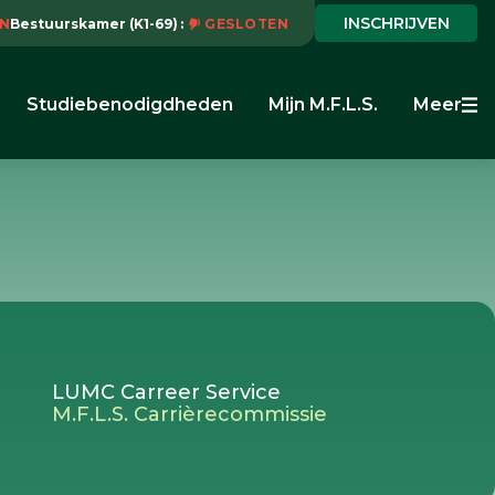
INSCHRIJVEN
N
Bestuurskamer (K1-69)
GESLOTEN
Studiebenodigdheden
Mijn M.F.L.S.
Meer
LUMC Carreer Service
M.F.L.S. Carrièrecommissie