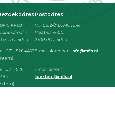
Bezoekadres
Postadres
UMC K1-69
M.F.L.S. p/a LUMC K1-R
lbinusdreef 2
Postbus 9600
333 ZA Leiden
2300 RC Leiden
el. 071 - 526 4452
E-mail algemeen:
info@mfls.nl
Intern)
el. 071 - 526
E-mail extern:
4484
lidextern@mfls.nl
Extern)