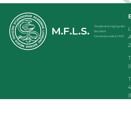
Studievereniging der
M.F.L.S.
L
faculteit
A
Geneeskunde/LUMC
2
T
(
T
(