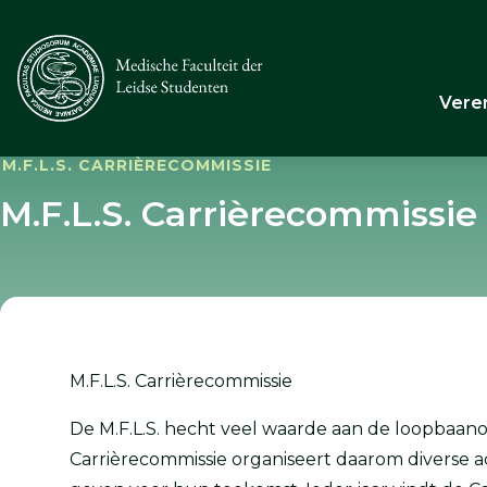
Vere
M.F.L.S. CARRIÈRECOMMISSIE
M.F.L.S. Carrièrecommissie
M.F.L.S. Carrièrecommissie
De M.F.L.S. hecht veel waarde aan de loopbaano
Carrièrecommissie organiseert daarom diverse a