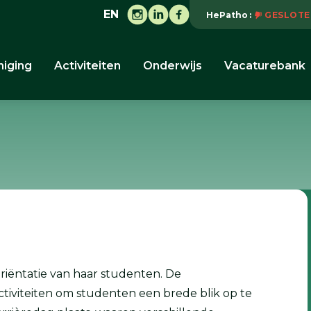
EN
HePatho
GESLOTE
niging
Activiteiten
Onderwijs
Vacaturebank
riëntatie van haar studenten. De
ctiviteiten om studenten een brede blik op te