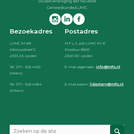
Studievereniging der faculteit
Geneeskunde/LUMC
Bezoekadres
Postadres
LUMC K1-69
M.F.L.S. p/a LUMC K1-R
Albinusdreef 2
Postbus 9600
2333 ZA Leiden
2300 RC Leiden
Tel. 071 - 526 4452
E-mail algemeen:
info@mfls.nl
(Intern)
Tel. 071 - 526 4484
E-mail extern:
lidextern@mfls.nl
(Extern)