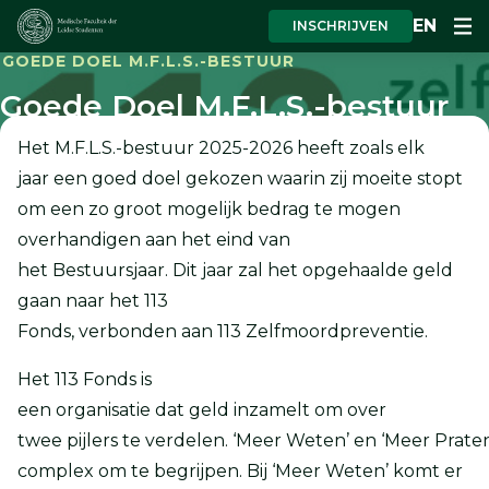
EN
INSCHRIJVEN
GOEDE DOEL M.F.L.S.-BESTUUR
Goede Doel M.F.L.S.-bestuur
Het M.F.L.S.-bestuur 2025-2026 heeft zoals elk
jaar een goed doel gekozen waarin zij moeite stopt
om een zo groot mogelijk bedrag te mogen
overhandigen aan het eind van
het Bestuursjaar. Dit jaar zal het opgehaalde geld
gaan naar het 113
Fonds, verbonden aan 113 Zelfmoordpreventie.
Het 113 Fonds is
een organisatie dat geld inzamelt om over
twee pijlers te verdelen. ‘Meer Weten’ en ‘Meer Prate
complex om te begrijpen. Bij ‘Meer Weten’ komt er