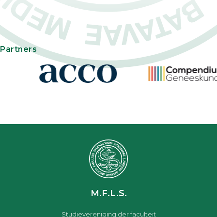
Partners
M.F.L.S.
Studievereniging der faculteit