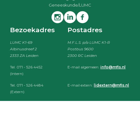
Geneeskunde/LUMC
Bezoekadres
Postadres
LUMC K1-69
M.F.L.S. p/a LUMC K1-R
Albinusdreef 2
Postbus 9600
2333 ZA Leiden
2300 RC Leiden
Tel. 071 - 526 4452
E-mail algemeen:
info@mfls.nl
(Intern)
Tel. 071 - 526 4484
E-mail extern:
lidextern@mfls.nl
(Extern)