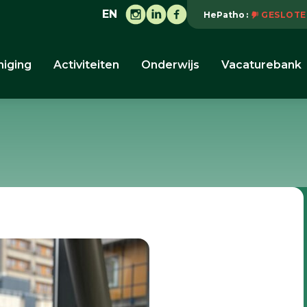
EN
HePatho
GESLOTE
niging
Activiteiten
Onderwijs
Vacaturebank