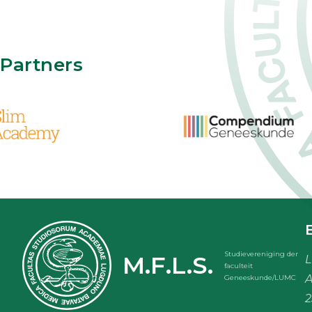
Partners
Studievereniging der
M.F.L.S.
L
faculteit
A
Geneeskunde/LUMC
2