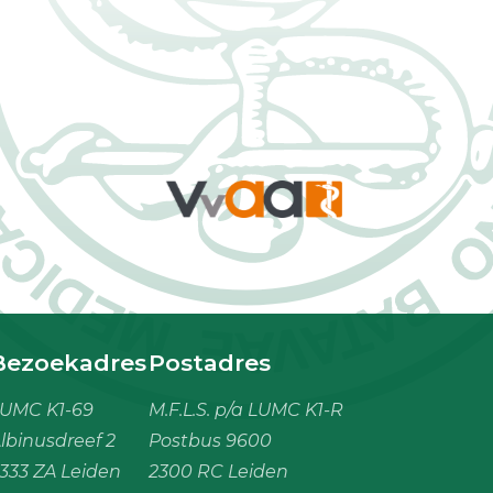
Bezoekadres
Postadres
UMC K1-69
M.F.L.S. p/a LUMC K1-R
lbinusdreef 2
Postbus 9600
333 ZA Leiden
2300 RC Leiden