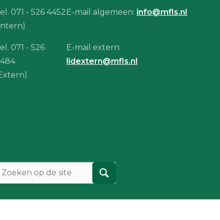
el. 071 - 526 4452
E-mail algemeen:
info@mfls.nl
Intern)
el. 071 - 526
E-mail extern:
4484
lidextern@mfls.nl
Extern)