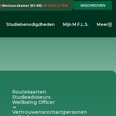
INSCHRIJVEN
N
Bestuurskamer (K1-69)
GESLOTEN
Studiebenodigdheden
Mijn M.F.L.S.
Meer
Routekaarten
Studieadviseurs
Wellbeing Officer
Vertrouwenscontactpersonen