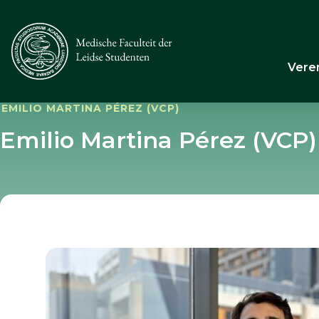
Vere
EMILIO MARTINA PÉREZ (VCP)
Emilio Martina Pérez (VCP)