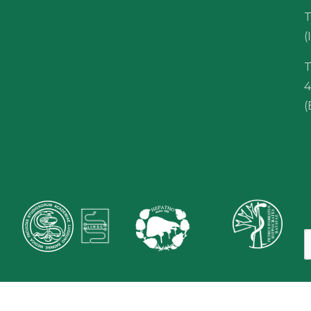
T
(
T
(