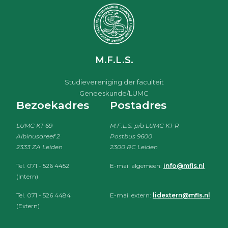
M.F.L.S.
Studievereniging der faculteit
Geneeskunde/LUMC
Bezoekadres
Postadres
LUMC K1-69
M.F.L.S. p/a LUMC K1-R
Albinusdreef 2
Postbus 9600
2333 ZA Leiden
2300 RC Leiden
Tel. 071 - 526 4452
E-mail algemeen:
info@mfls.nl
(Intern)
Tel. 071 - 526 4484
E-mail extern:
lidextern@mfls.nl
(Extern)