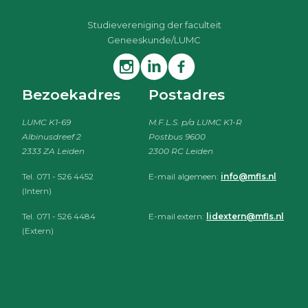
Studievereniging der faculteit
Geneeskunde/LUMC
Bezoekadres
Postadres
LUMC K1-69
M.F.L.S. p/a LUMC K1-R
Albinusdreef 2
Postbus 9600
2333 ZA Leiden
2300 RC Leiden
Tel. 071 - 526 4452
E-mail algemeen:
info@mfls.nl
(Intern)
Tel. 071 - 526 4484
E-mail extern:
lidextern@mfls.nl
(Extern)