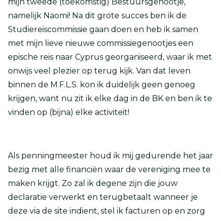
mijn tweede (toekomstig) Bestuursgenootje,
namelijk Naomi! Na dit grote succes ben ik de
Studiereiscommissie gaan doen en heb ik samen
met mijn lieve nieuwe commissiegenootjes een
epische reis naar Cyprus georganiseerd, waar ik met
onwijs veel plezier op terug kijk. Van dat leven
binnen de M.F.L.S. kon ik duidelijk geen genoeg
krijgen, want nu zit ik elke dag in de BK en ben ik te
vinden op (bijna) elke activiteit!
Als penningmeester houd ik mij gedurende het jaar
bezig met alle financiën waar de vereniging mee te
maken krijgt. Zo zal ik degene zijn die jouw
declaratie verwerkt en terugbetaalt wanneer je
deze via de site indient, stel ik facturen op en zorg