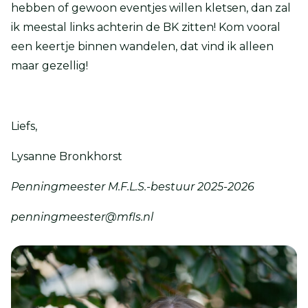
hebben of gewoon eventjes willen kletsen, dan zal
ik meestal links achterin de BK zitten! Kom vooral
een keertje binnen wandelen, dat vind ik alleen
maar gezellig!
Liefs,
Lysanne Bronkhorst
Penningmeester M.F.L.S.-bestuur 2025-2026
penningmeester@mfls.nl