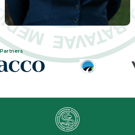
Partners