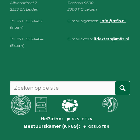
Albinusdreef 2
Postbus 9600
2333 ZA Leiden
2300 RC Leiden
Tel. 071 - 526 4452
E-mail algemeen:
info@mfls.nl
(Intern)
Tel. 071 - 526 4484
E-mail extern:
lidextern@mfls.nl
(Extern)
HePatho
GESLOTEN
Bestuurskamer (K1-69)
GESLOTEN