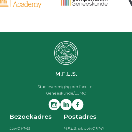
M.F.L.S.
Studievereniging der faculteit
Geneeskunde/LUMC
Bezoekadres
Postadres
LUMC K1-69
M.F.L.S. p/a LUMC K1-R