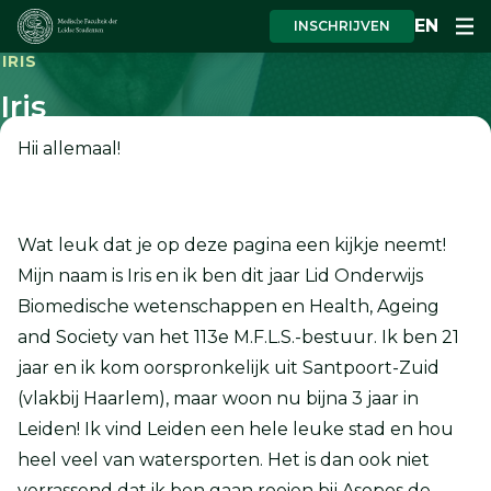
EN
INSCHRIJVEN
IRIS
Iris
Hii allemaal!
Wat leuk dat je op deze pagina een kijkje neemt!
Mijn naam is Iris en ik ben dit jaar Lid Onderwijs
Biomedische wetenschappen en Health, Ageing
and Society van het 113e M.F.L.S.-bestuur. Ik ben 21
jaar en ik kom oorspronkelijk uit Santpoort-Zuid
(vlakbij Haarlem), maar woon nu bijna 3 jaar in
Leiden! Ik vind Leiden een hele leuke stad en hou
heel veel van watersporten. Het is dan ook niet
verrassend dat ik ben gaan roeien bij Asopos de