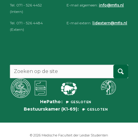
Tel. 071 - 526 4452
E-mail algemeen:
info@mfls.nl
(Intern)
Tel. 071 - 526 4484
E-mail extern:
lidextern@mfls.nl
(Extern)
HePatho
GESLOTEN
Bestuurskamer (K1-69)
GESLOTEN
© 2026
Medische Faculteit der Leidse Studenten