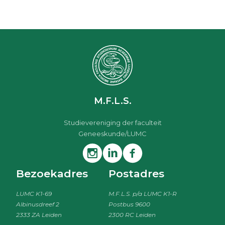
M.F.L.S.
Studievereniging der faculteit
Geneeskunde/LUMC
Bezoekadres
Postadres
LUMC K1-69
M.F.L.S. p/a LUMC K1-R
Albinusdreef 2
Postbus 9600
2333 ZA Leiden
2300 RC Leiden