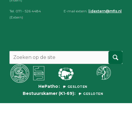
(Intern)
Tel. 071 - 526 4484
E-mail extern:
lidextern@mfls.nl
(Extern)
HePatho
GESLOTEN
Bestuurskamer (K1-69)
GESLOTEN
© 2026
Medische Faculteit der Leidse Studenten