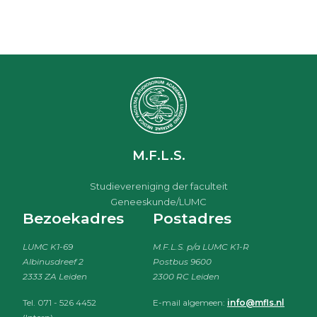
M.F.L.S.
Studievereniging der faculteit
Geneeskunde/LUMC
Bezoekadres
Postadres
LUMC K1-69
M.F.L.S. p/a LUMC K1-R
Albinusdreef 2
Postbus 9600
2333 ZA Leiden
2300 RC Leiden
Tel. 071 - 526 4452
E-mail algemeen:
info@mfls.nl