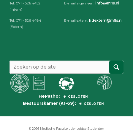
Tel. 071 - 526 4452
E-mail algemeen:
info@mfls.nl
(Intern)
Tel. 071 - 526 4484
E-mail extern:
lidextern@mfls.nl
(Extern)
HePatho
GESLOTEN
Bestuurskamer (K1-69)
GESLOTEN
© 2026
Medische Faculteit der Leidse Studenten