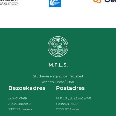
M.F.L.S.
Studievereniging der faculteit
Geneeskunde/LUMC
Bezoekadres
Postadres
LUMC K1-69
M.F.L.S. p/a LUMC K1-R
Albinusdreef 2
Postbus 9600
2333 ZA Leiden
2300 RC Leiden