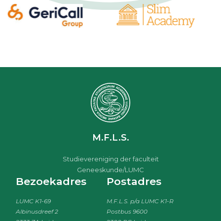
M.F.L.S.
Studievereniging der faculteit
Geneeskunde/LUMC
Bezoekadres
Postadres
LUMC K1-69
M.F.L.S. p/a LUMC K1-R
Albinusdreef 2
Postbus 9600