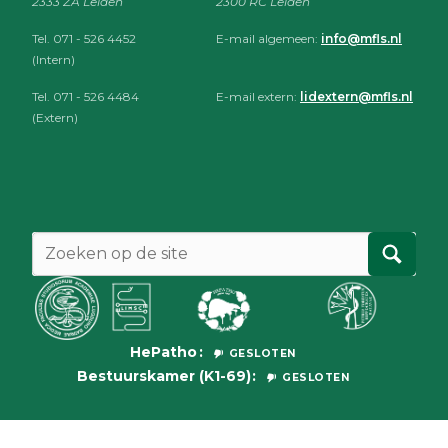
2333 ZA Leiden
2300 RC Leiden
Tel. 071 - 526 4452
E-mail algemeen:
info@mfls.nl
(Intern)
Tel. 071 - 526 4484
E-mail extern:
lidextern@mfls.nl
(Extern)
HePatho
GESLOTEN
Bestuurskamer (K1-69)
GESLOTEN