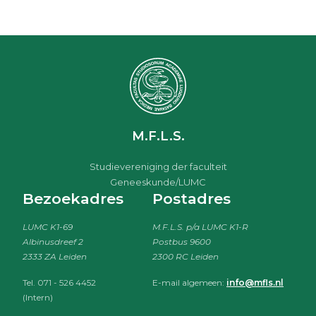
M.F.L.S.
Studievereniging der faculteit
Geneeskunde/LUMC
Bezoekadres
Postadres
LUMC K1-69
M.F.L.S. p/a LUMC K1-R
Albinusdreef 2
Postbus 9600
2333 ZA Leiden
2300 RC Leiden
Tel. 071 - 526 4452
E-mail algemeen:
info@mfls.nl
(Intern)