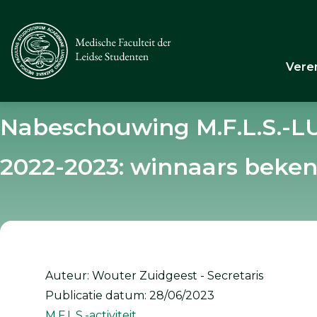
Vere
Nabeschouwing M.F.L.S.-L
2022-2023: winnaars beken
Auteur: Wouter Zuidgeest - Secretaris
Publicatie datum: 28/06/2023
M.F.L.S.-activiteit