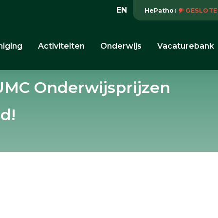
EN
HePatho
GESLOTE
niging
Activiteiten
Onderwijs
Vacaturebank
UMC Onderwijsprijzen
d!