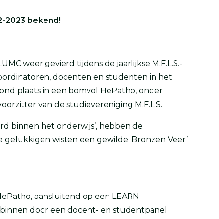
2-2023 bekend!
MC weer gevierd tijdens de jaarlijkse M.F.L.S.-
coördinatoren, docenten en studenten in het
g vond plaats in een bomvol HePatho, onder
orzitter van de studievereniging M.F.L.S.
rd binnen het onderwijs’, hebben de
 gelukkigen wisten een gewilde ‘Bronzen Veer’
in HePatho, aansluitend op een LEARN-
rbinnen door een docent- en studentpanel