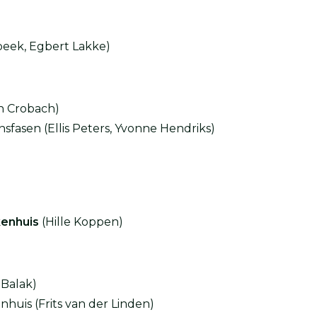
eek, Egbert Lakke)
jn Crobach)
fasen (Ellis Peters, Yvonne Hendriks)
kenhuis
(Hille Koppen)
Balak)
huis (Frits van der Linden)