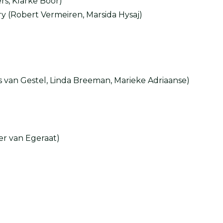
rs, Klarke Boor)
try (Robert Vermeiren, Marsida Hysaj)
s van Gestel, Linda Breeman, Marieke Adriaanse)
er van Egeraat)