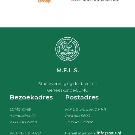
M.F.L.S.
Studievereniging der faculteit
Geneeskunde/LUMC
Bezoekadres
Postadres
LUMC K1-69
M.F.L.S. p/a LUMC K1-R
Albinusdreef 2
Postbus 9600
2333 ZA Leiden
2300 RC Leiden
Tel. 071 - 526 4452
E-mail algemeen:
info@mfls.nl