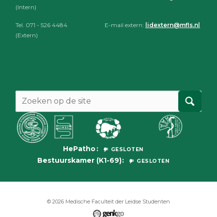
(Intern)
Tel. 071 - 526 4484
E-mail extern:
lidextern@mfls.nl
(Extern)
HePatho
GESLOTEN
Bestuurskamer (K1-69)
GESLOTEN
© 2026
Medische Faculteit der Leidse Studenten