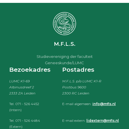
M.F.L.S.
Studievereniging der faculteit
Geneeskunde/LUMC
Bezoekadres
Postadres
LUMC K1-69
M.F.L.S. p/a LUMC K1-R
Albinusdreef 2
Postbus 9600
2333 ZA Leiden
2300 RC Leiden
Tel. 071 - 526 4452
E-mail algemeen:
info@mfls.nl
(Intern)
Tel. 071 - 526 4484
E-mail extern:
lidextern@mfls.nl
(Extern)