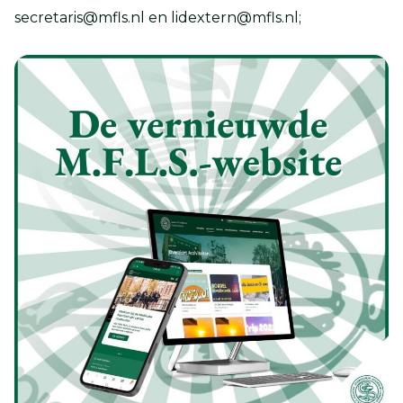
secretaris@mfls.nl en lidextern@mfls.nl;