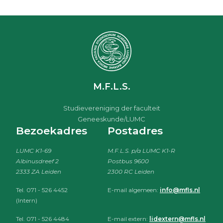
M.F.L.S.
Studievereniging der faculteit
Geneeskunde/LUMC
Bezoekadres
Postadres
LUMC K1-69
M.F.L.S. p/a LUMC K1-R
Albinusdreef 2
Postbus 9600
2333 ZA Leiden
2300 RC Leiden
Tel. 071 - 526 4452
E-mail algemeen:
info@mfls.nl
(Intern)
Tel. 071 - 526 4484
E-mail extern:
lidextern@mfls.nl