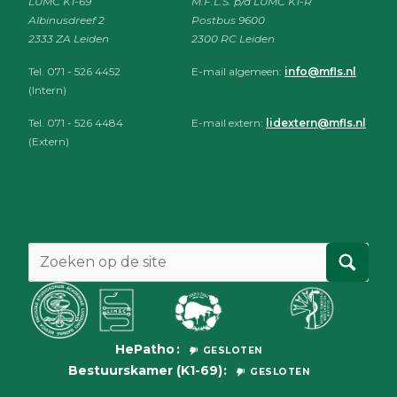
LUMC K1-69
M.F.L.S. p/a LUMC K1-R
Albinusdreef 2
Postbus 9600
2333 ZA Leiden
2300 RC Leiden
Tel. 071 - 526 4452
E-mail algemeen:
info@mfls.nl
(Intern)
Tel. 071 - 526 4484
E-mail extern:
lidextern@mfls.nl
(Extern)
HePatho
GESLOTEN
Bestuurskamer (K1-69)
GESLOTEN